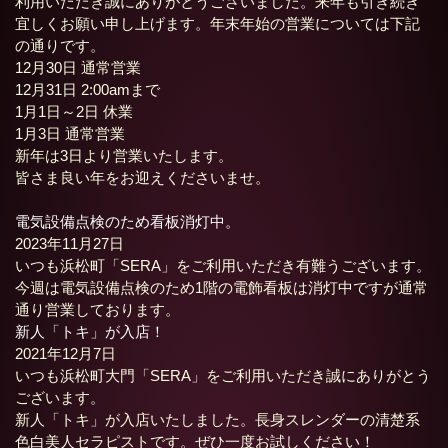
利用いただき誠にありがとうございました。来年も引き続き
宜しくお願い申し上げます。年末年始の営業については下記
の通りです。
12月30日 通常営業
12月31日 2:00amまで
1月1日～2日 休業
1月3日 通常営業
新年は3日より営業いたします。
皆さま良い年をお迎えくださいませ。
電気設備点検のため看板消灯中。
2023年11月27日
いつも浜松町「SERA」をご利用いただき有難うございます。
今週は電気設備点検のため1階の電飾看板は消灯中ですが通常
通り営業しております。
新人「トキ」が入店！
2021年12月7日
いつも浜松町大門「SERA」をご利用いただき誠にありがとう
ございます。
新人「トキ」が入店いたしました。長身スレンダーの清楚系
色白美人セラピストです。ぜひ一度お試しください！