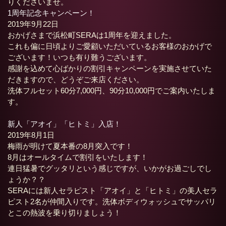
りくださいませ。
1周年記念キャンペーン！
2019年9月22日
おかげさまで浜松町SERAは1周年を迎えました。
これも偏に日頃よりご愛顧いただいているお客様のおかげで
ございます！いつも有り難うございます。
感謝を込めて心ばかりの割引キャンペーンを実施させていた
だきますので、どうぞご来店ください。
洗体フルセット60分7,000円、90分10,000円でご案内いたしま
す。
新人「アオイ」「ヒトミ」入店！
2019年8月1日
梅雨が明けて夏本番の8月突入です！
8月はオールタイムで割引をいたします！
連日猛暑でグッタリという感じですが、いかがお過ごしでし
ょうか？？
SERAには新人セラピスト「アオイ」と「ヒトミ」の美人セラ
ピスト2名が仲間入りです。洗体ボディウォッシュでサッパリ
とこの熱波を乗り切りましょう！