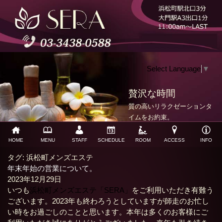
Select Language
▼
贅沢な時間
質の高いリラクゼーションタ
イムをお約束。
HOME
MENU
STAFF
SCHEDULE
ROOM
ACCESS
INFO
タグ:
浜松町メンズエステ
年末年始の営業について。
2023年12月29日
いつも
浜松町メンズエステ「SERA」
をご利用いただき有難う
ございます。2023年も終わろうとしていますが師走のお忙し
い時をお過ごしのことと思います。本年は多くのお客様にご