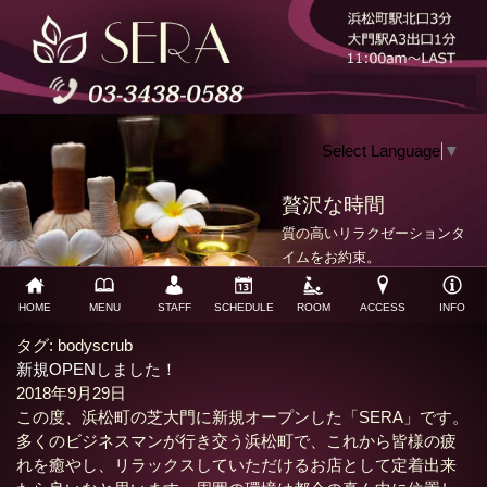
Select Language
▼
贅沢な時間
質の高いリラクゼーションタ
イムをお約束。
HOME
MENU
STAFF
SCHEDULE
ROOM
ACCESS
INFO
タグ:
bodyscrub
新規OPENしました！
2018年9月29日
この度、浜松町の芝大門に新規オープンした「SERA」です。
多くのビジネスマンが行き交う浜松町で、これから皆様の疲
れを癒やし、リラックスしていただけるお店として定着出来